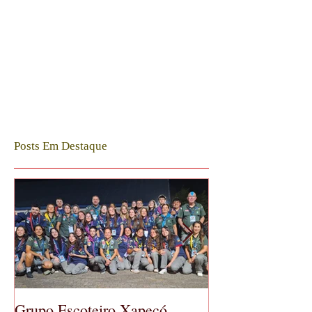
Posts Em Destaque
Grupo Escoteiro Xapecó
GE Xapecó real