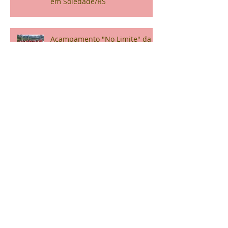
em Soledade/RS
Acampamento "No Limite" da
Tropa Escoteira Fênix:
Aventura, Competição e
Confraternização
Alcateias do GE Xapecó
participam de ARL em
Itapiranga
Comemoração do Dia das
Crianças no Hospital da
Criança Augusta Müller Bohner
Tropa Escoteira do Ar Cata
Vento participa do CATAr