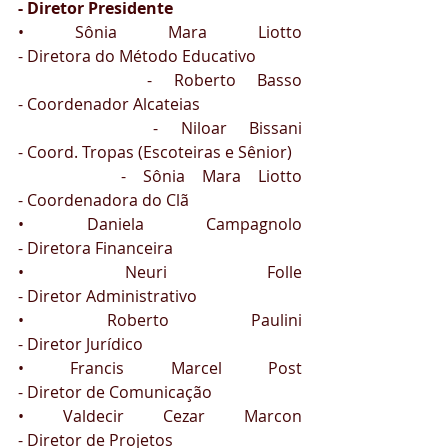
- Diretor Presidente
• Sônia Mara Liotto                                          
- Diretora do Método Educativo
      - Roberto Basso                                               
- Coordenador Alcateias
      - Niloar Bissani                                                 
- Coord. Tropas (Escoteiras e Sênior)
      - Sônia Mara Liotto                                          
- Coordenadora do Clã
• Daniela Campagnolo                                     
- Diretora Financeira
• Neuri Folle                                                       
- Diretor Administrativo
• Roberto Paulini                                               
- Diretor Jurídico
• Francis Marcel Post                                        
- Diretor de Comunicação
• Valdecir Cezar Marcon                                   
- Diretor de Projetos