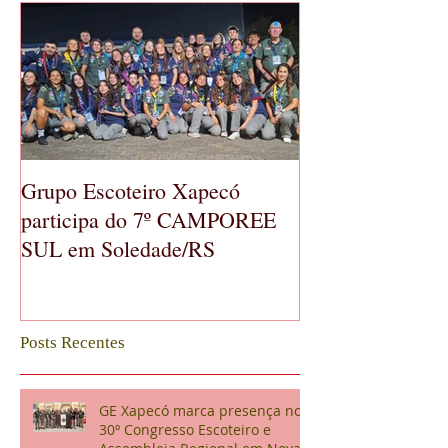
Grupo Escoteiro Xapecó
GE Xapecó real
participa do 7º CAMPOREE
Geral Ordinária
SUL em Soledade/RS
Posts Recentes
GE Xapecó marca presença no
30º Congresso Escoteiro e