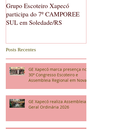
Grupo Escoteiro Xapecó
GE Xapecó real
participa do 7º CAMPOREE
Geral Ordinária
SUL em Soledade/RS
Posts Recentes
GE Xapecó marca presença no
30º Congresso Escoteiro e
Assembleia Regional em Nova
Veneza
GE Xapecó realiza Assembleia
Geral Ordinária 2026