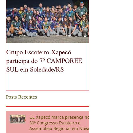
Grupo Escoteiro Xapecó
GE Xapecó real
participa do 7º CAMPOREE
Geral Ordinária
SUL em Soledade/RS
Posts Recentes
GE Xapecó marca presença no
30º Congresso Escoteiro e
Assembleia Regional em Nova