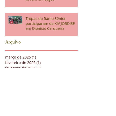
Tropas do Ramo Sênior
participaram da XIV JORDISE
em Dionísio Cerqueira
Arquivo
março de 2026
(1)
1 post
fevereiro de 2026
(1)
1 post
fevereiro de 2025
(2)
2 posts
janeiro de 2025
(1)
1 post
dezembro de 2024
(1)
1 post
outubro de 2024
(3)
3 posts
agosto de 2024
(2)
2 posts
julho de 2024
(4)
4 posts
maio de 2024
(3)
3 posts
abril de 2024
(1)
1 post
março de 2024
(3)
3 posts