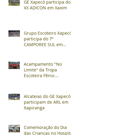
GE Xapecó participa do
XX ADICON em Xaxim
Grupo Escoteiro Xapecó
participa do 7º
CAMPOREE SUL em
Soledade/RS
Acampamento "No
Limite" da Tropa
Escoteira Fênix:
Aventura, Competição e
Confraternização
Alcateias do GE Xapecó
participam de ARL em
Itapiranga
Comemoração do Dia
das Crianças no Hospital