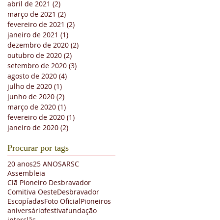
abril de 2021
(2)
2 posts
março de 2021
(2)
2 posts
fevereiro de 2021
(2)
2 posts
janeiro de 2021
(1)
1 post
dezembro de 2020
(2)
2 posts
outubro de 2020
(2)
2 posts
setembro de 2020
(3)
3 posts
agosto de 2020
(4)
4 posts
julho de 2020
(1)
1 post
junho de 2020
(2)
2 posts
março de 2020
(1)
1 post
fevereiro de 2020
(1)
1 post
janeiro de 2020
(2)
2 posts
Procurar por tags
20 anos
25 ANOS
ARSC
Assembleia
Clã Pioneiro Desbravador
Comitiva Oeste
Desbravador
Escopíadas
Foto Oficial
Pioneiros
aniversário
festiva
fundação
interclãs