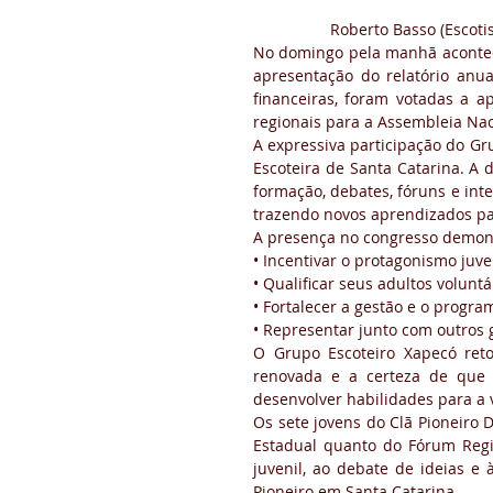
Roberto Basso (Escot
No domingo pela manhã acontece
apresentação do relatório anua
financeiras, foram votadas a a
regionais para a Assembleia Na
A expressiva participação do Gr
Escoteira de Santa Catarina. A 
formação, debates, fóruns e int
trazendo novos aprendizados par
A presença no congresso demon
• Incentivar o protagonismo juve
• Qualificar seus adultos voluntá
• Fortalecer a gestão e o progra
• Representar junto com outros 
O Grupo Escoteiro Xapecó ret
renovada e a certeza de que 
desenvolver habilidades para a 
Os sete jovens do Clã Pioneiro 
Estadual quanto do Fórum Regi
juvenil, ao debate de ideias e
Pioneiro em Santa Catarina.