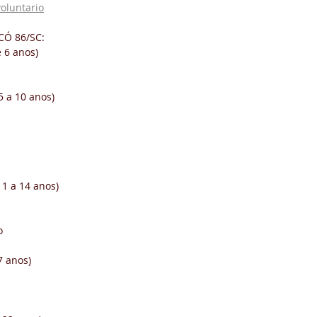
oluntario
CÓ 86/SC:
 6 anos)
 a 10 anos)
1 a 14 anos)
o
7 anos)