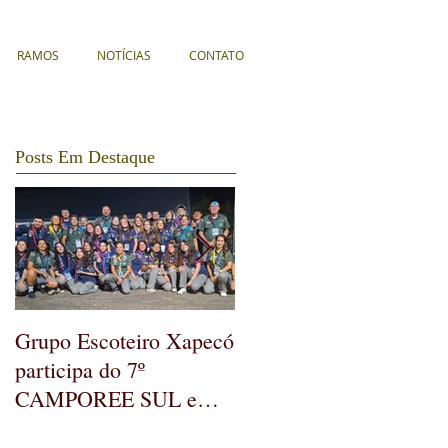
RAMOS
NOTÍCIAS
CONTATO
Posts Em Destaque
Grupo Escoteiro Xapecó
GE Xapecó realiza
participa do 7º
Assembleia Geral
CAMPOREE SUL em
Ordinária
Soledade/RS