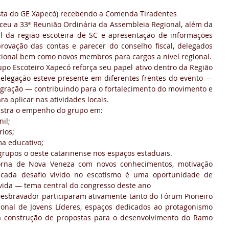
ista do GE Xapecó) recebendo a Comenda Tiradentes
u a 33ª Reunião Ordinária da Assembleia Regional, além da 
l da região escoteira de SC e apresentação de informações 
provação das contas e parecer do conselho fiscal, delegados 
cional bem como novos membros para cargos a nível regional.
upo Escoteiro Xapecó reforça seu papel ativo dentro da Região 
delegação esteve presente em diferentes frentes do evento — 
egração — contribuindo para o fortalecimento do movimento e 
a aplicar nas atividades locais.
stra o empenho do grupo em:
nil;
rios;
ma educativo;
grupos o oeste catarinense nos espaços estaduais.
orna de Nova Veneza com novos conhecimentos, motivação 
cada desafio vivido no escotismo é uma oportunidade de 
vida — tema central do congresso deste ano
Desbravador participaram ativamente tanto do Fórum Pioneiro 
onal de Jovens Líderes, espaços dedicados ao protagonismo 
 à construção de propostas para o desenvolvimento do Ramo 