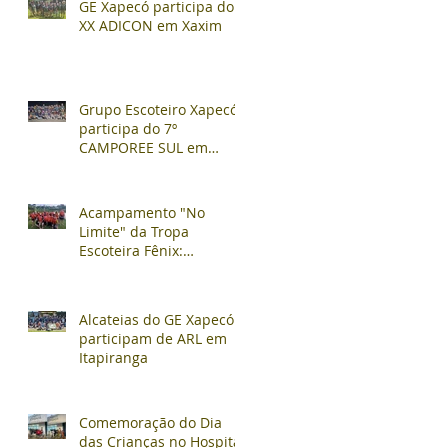
GE Xapecó participa do
XX ADICON em Xaxim
Grupo Escoteiro Xapecó
participa do 7º
CAMPOREE SUL em
Soledade/RS
Acampamento "No
Limite" da Tropa
Escoteira Fênix:
Aventura, Competição e
Confraternização
Alcateias do GE Xapecó
participam de ARL em
Itapiranga
Comemoração do Dia
das Crianças no Hospital