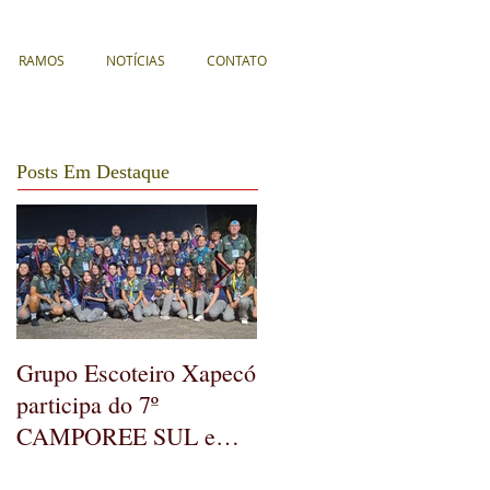
RAMOS
NOTÍCIAS
CONTATO
Posts Em Destaque
Grupo Escoteiro Xapecó
GE Xapecó realiza
participa do 7º
Assembleia Geral
CAMPOREE SUL em
Ordinária
Soledade/RS