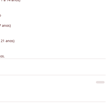
  
 anos) 
21 anos) 
os.