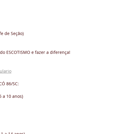
fe de Seção)
do ESCOTISMO e fazer a diferença! 
ulario
CÓ 86/SC:  
 a 10 anos) 
 a 14 anos) 