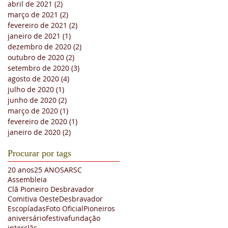
abril de 2021
(2)
2 posts
março de 2021
(2)
2 posts
fevereiro de 2021
(2)
2 posts
janeiro de 2021
(1)
1 post
dezembro de 2020
(2)
2 posts
outubro de 2020
(2)
2 posts
setembro de 2020
(3)
3 posts
agosto de 2020
(4)
4 posts
julho de 2020
(1)
1 post
junho de 2020
(2)
2 posts
março de 2020
(1)
1 post
fevereiro de 2020
(1)
1 post
janeiro de 2020
(2)
2 posts
Procurar por tags
20 anos
25 ANOS
ARSC
Assembleia
Clã Pioneiro Desbravador
Comitiva Oeste
Desbravador
Escopíadas
Foto Oficial
Pioneiros
aniversário
festiva
fundação
interclãs