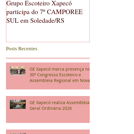
Grupo Escoteiro Xapecó
GE Xapecó real
participa do 7º CAMPOREE
Geral Ordinária
SUL em Soledade/RS
Posts Recentes
GE Xapecó marca presença no
30º Congresso Escoteiro e
Assembleia Regional em Nova
Veneza
GE Xapecó realiza Assembleia
Geral Ordinária 2026