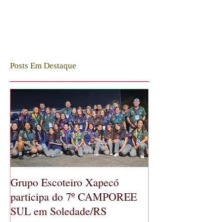
Posts Em Destaque
Grupo Escoteiro Xapecó
GE Xapecó real
participa do 7º CAMPOREE
Geral Ordinária
SUL em Soledade/RS