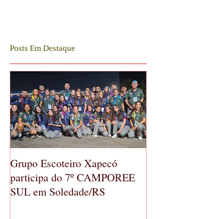
Posts Em Destaque
Grupo Escoteiro Xapecó
GE Xapecó real
participa do 7º CAMPOREE
Geral Ordinária
SUL em Soledade/RS