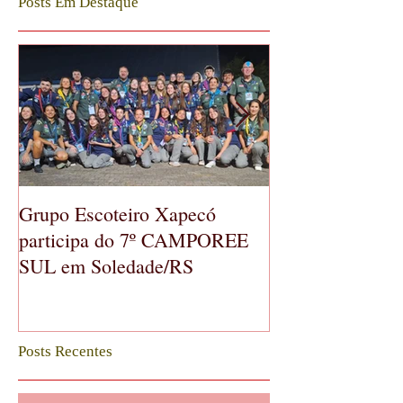
Posts Em Destaque
Grupo Escoteiro Xapecó
GE Xapecó real
participa do 7º CAMPOREE
Geral Ordinária
SUL em Soledade/RS
Posts Recentes