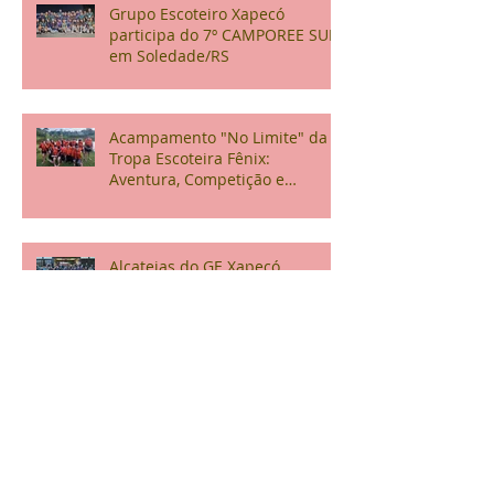
Grupo Escoteiro Xapecó
participa do 7º CAMPOREE SUL
em Soledade/RS
Acampamento "No Limite" da
Tropa Escoteira Fênix:
Aventura, Competição e
Confraternização
Alcateias do GE Xapecó
participam de ARL em
Itapiranga
Comemoração do Dia das
Crianças no Hospital da
Criança Augusta Müller Bohner