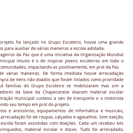
rojeto foi lançado no Grupo Escoteiro, houve uma grande 
 para auxiliar de várias maneiras a escola adotada.
sageiros da Paz que é uma iniciativa da Organização Mundial 
incipal intuito é o de inspirar jovens escoteiros em todo o 
omunidades, impactando-as positivamente, em prol da Paz.
de várias maneiras. De forma imediata houve arrecadação 
ompra de itens não doados que foram listados como prioridade 
só familias do Grupo Escoteiro se mobilizaram mas sim a 
adores da base da Chapeconese doaram material escolar 
stração municipal custeou a van de transporte e o motorista 
ndo seu tempo em prol do projeto.
os e acessórios, equipamentos de informática e musicais, 
r arrecadação foi de roupas, calçados e agasalhos. Sem exeção, 
 escola foram assistidas com doações. Cada um recebeu kits 
inquedos, material escolar e doces. Tudo foi arrecadado, 