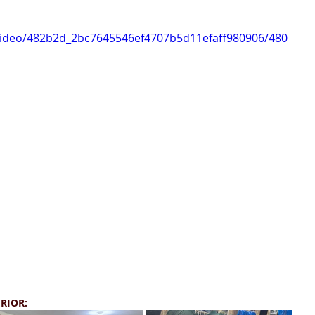
m/video/482b2d_2bc7645546ef4707b5d11efaff980906/480
RIOR: