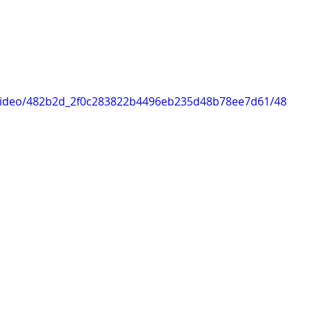
m/video/482b2d_2f0c283822b4496eb235d48b78ee7d61/48