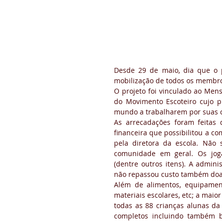
Desde 29 de maio, dia que o p
mobilização de todos os membros
O projeto foi vinculado ao Men
do Movimento Escoteiro cujo pr
mundo a trabalharem por suas c
As arrecadações foram feitas 
financeira que possibilitou a c
pela diretora da escola. Não 
comunidade em geral. Os jog
(dentre outros itens). A admini
não repassou custo também doa
Além de alimentos, equipament
materiais escolares, etc; a maio
todas as 88 crianças alunas da
completos incluindo também br