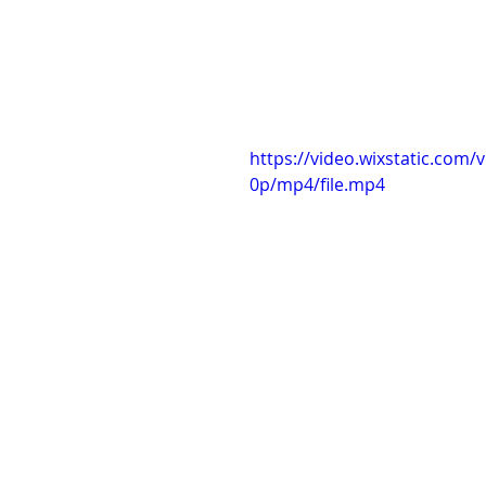
https://video.wixstatic.co
0p/mp4/file.mp4