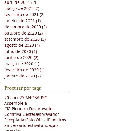
abril de 2021
(2)
2 posts
março de 2021
(2)
2 posts
fevereiro de 2021
(2)
2 posts
janeiro de 2021
(1)
1 post
dezembro de 2020
(2)
2 posts
outubro de 2020
(2)
2 posts
setembro de 2020
(3)
3 posts
agosto de 2020
(4)
4 posts
julho de 2020
(1)
1 post
junho de 2020
(2)
2 posts
março de 2020
(1)
1 post
fevereiro de 2020
(1)
1 post
janeiro de 2020
(2)
2 posts
Procurar por tags
20 anos
25 ANOS
ARSC
Assembleia
Clã Pioneiro Desbravador
Comitiva Oeste
Desbravador
Escopíadas
Foto Oficial
Pioneiros
aniversário
festiva
fundação
interclãs