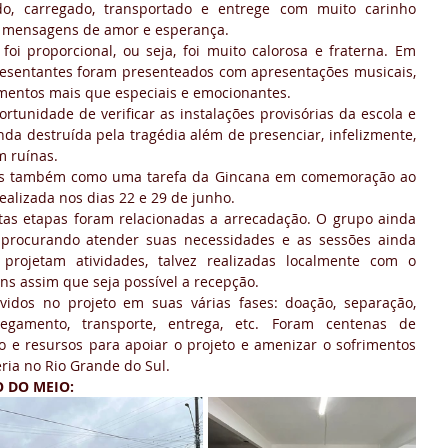
do, carregado, transportado e entrege com muito carinho 
mensagens de amor e esperança. 
oi proporcional, ou seja, foi muito calorosa e fraterna. Em 
esentantes foram presenteados com apresentações musicais, 
mentos mais que especiais e emocionantes.
rtunidade de verificar as instalações provisórias da escola e 
inda destruída pela tragédia além de presenciar, infelizmente, 
m ruínas.
tas também como uma tarefa da Gincana em comemoração ao 
ealizada nos dias 22 e 29 de junho.
tas etapas foram relacionadas a arrecadação. O grupo ainda 
procurando atender suas necessidades e as sessões ainda 
projetam atividades, talvez realizadas localmente com o 
ns assim que seja possível a recepção. 
idos no projeto em suas várias fases: doação, separação, 
egamento, transporte, entrega, etc. Foram centenas de 
 e resursos para apoiar o projeto e amenizar o sofrimentos 
ria no Rio Grande do Sul.
 DO MEIO: