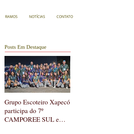
RAMOS
NOTÍCIAS
CONTATO
Posts Em Destaque
Grupo Escoteiro Xapecó
GE Xapecó realiza
participa do 7º
Assembleia Geral
CAMPOREE SUL em
Ordinária
Soledade/RS