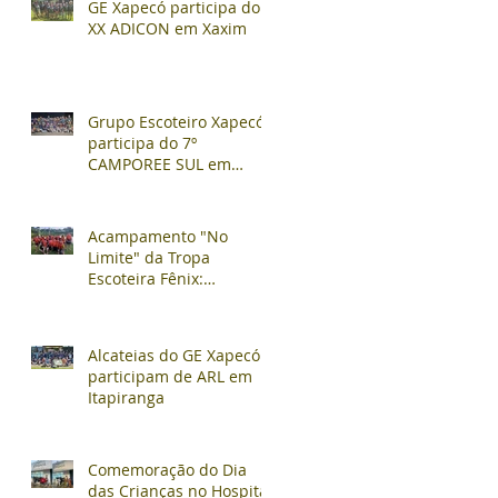
GE Xapecó participa do
XX ADICON em Xaxim
Grupo Escoteiro Xapecó
participa do 7º
CAMPOREE SUL em
Soledade/RS
Acampamento "No
Limite" da Tropa
Escoteira Fênix:
Aventura, Competição e
Confraternização
Alcateias do GE Xapecó
participam de ARL em
Itapiranga
Comemoração do Dia
das Crianças no Hospital