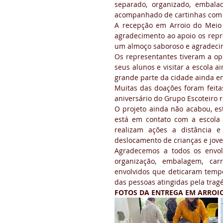
separado, organizado, embala
acompanhado de cartinhas com 
A recepção em Arroio do Meio f
agradecimento ao apoio os repr
um almoço saboroso e agradeci
Os representantes tiveram a opo
seus alunos e visitar a escola a
grande parte da cidade ainda e
Muitas das doações foram fei
aniversário do Grupo Escoteiro r
O projeto ainda não acabou, es
está em contato com a escola 
realizam ações a distância e 
deslocamento de crianças e jove
Agradecemos a todos os envolv
organização, embalagem, carr
envolvidos que deticaram tempo
das pessoas atingidas pela tragé
FOTOS DA ENTREGA EM ARROIO